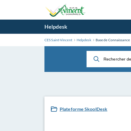
Aller
au
contenu
principal
Helpdesk
CES Saint-Vincent
Helpdesk
Base de Connaissance
Plateforme SkoolDesk