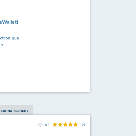
(eWallet)
ectronique
 ?
e connaissance :
162
(2)